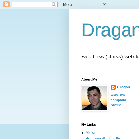
Draga
web-links (blinks) web-l
About Me
Dragan
View my
complete
profile
My Links
Views