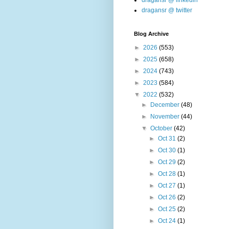
dragansr @ linkedin
dragansr @ twitter
Blog Archive
►
2026
(553)
►
2025
(658)
►
2024
(743)
►
2023
(584)
▼
2022
(532)
►
December
(48)
►
November
(44)
▼
October
(42)
►
Oct 31
(2)
►
Oct 30
(1)
►
Oct 29
(2)
►
Oct 28
(1)
►
Oct 27
(1)
►
Oct 26
(2)
►
Oct 25
(2)
►
Oct 24
(1)