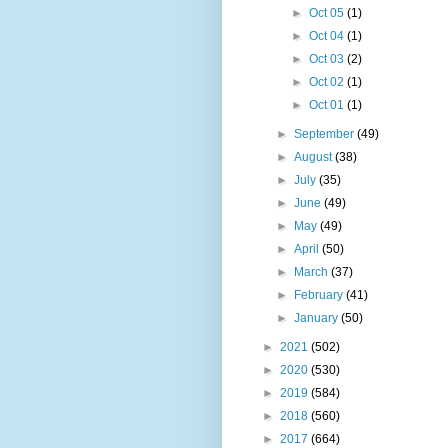
►
Oct 05
(1)
►
Oct 04
(1)
►
Oct 03
(2)
►
Oct 02
(1)
►
Oct 01
(1)
►
September
(49)
►
August
(38)
►
July
(35)
►
June
(49)
►
May
(49)
►
April
(50)
►
March
(37)
►
February
(41)
►
January
(50)
►
2021
(502)
►
2020
(530)
►
2019
(584)
►
2018
(560)
►
2017
(664)